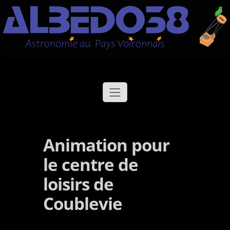
Aller
Albédo38
Astronomie au Pays Voironnais
au
contenu
Animation pour
le centre de
loisirs de
Coublevie