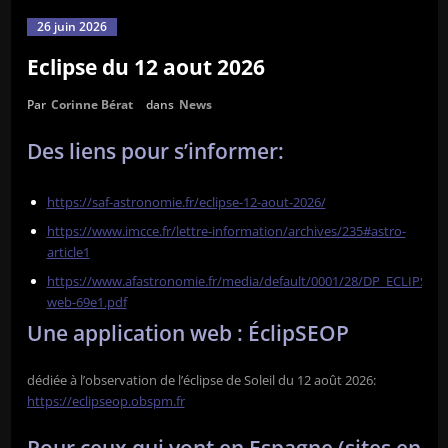
26 juin 2026
Eclipse du 12 aout 2026
Par
Corinne Bérat
dans
News
Des liens pour s’informer:
https://saf-astronomie.fr/eclipse-12-aout-2026/
https://www.imcce.fr/lettre-information/archives/235#astro-
article1
https://www.afastronomie.fr/media/default/0001/28/DP_ECLIPSEinf
web-69e1.pdf
Une application web : ÉclipSEOP
dédiée à l’observation de l’éclipse de Soleil du 12 août 2026:
https://eclipseop.obspm.fr
Pour ceux qui vont en Espagne (sites en