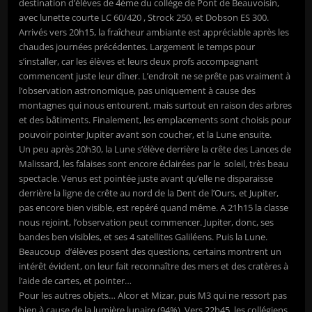
destination d’élèves de 4ème du collège de Pont de Beauvoisin,
avec lunette courte LC 60/420 , Strock 250, et Dobson ES 300.
Arrivés vers 20h15, la fraîcheur ambiante est appréciable après les
chaudes journées précédentes. Largement le temps pour
s’installer, car les élèves et leurs deux profs accompagnant
commencent juste leur dîner. L’endroit ne se prête pas vraiment à
l’observation astronomique, pas uniquement à cause des
montagnes qui nous entourent, mais surtout en raison des arbres
et des bâtiments. Finalement, les emplacements sont choisis pour
pouvoir pointer Jupiter avant son coucher, et la Lune ensuite.
Un peu après 20h30, la Lune s’élève derrière la crête des Lances de
Malissard, les falaises sont encore éclairées par le soleil, très beau
spectacle. Venus est pointée juste avant qu’elle ne disparaisse
derrière la ligne de crête au nord de la Dent de l’Ours, et Jupiter,
pas encore bien visible, est repéré quand même. A 21h15 la classe
nous rejoint, l’observation peut commencer. Jupiter, donc, ses
bandes ben visibles, et ses 4 satellites Galiléens. Puis la Lune.
Beaucoup d’élèves posent des questions, certains montrent un
intérêt évident, on leur fait reconnaître des mers et des cratères à
l’aide de cartes, et pointer…
Pour les autres objets… Alcor et Mizar, puis M3 qui ne ressort pas
bien à cause de la lumière lunaire (94%). Vers 22h45, les collégiens