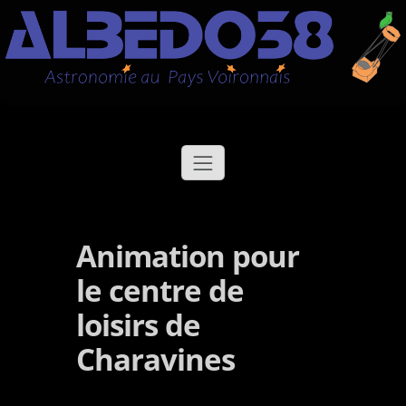
Aller
Albédo38
Astronomie au Pays Voironnais
au
contenu
Animation pour
le centre de
loisirs de
Charavines