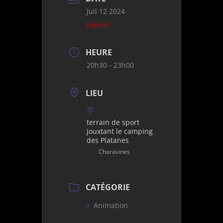
Juil 12 2024
Expiré!
HEURE
20h30 - 23h00
LIEU
terrain de sport
jouxtant le camping
des Platanes
Charavines
CATÉGORIE
Animation