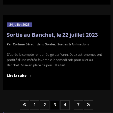
24 juillet 2023
Sortie au Banchet, le 22 juillet 2023
Par
Corinne Bérat
dans
Sorties
,
Sorties & Animations
D'après le compte rendu rédigé par Yann. Deux astronomes ont
profité d'une météo favorable le samedi soir pour aller au
Banchet. Mise en place de jour .. Il a fait…
Lire la suite
Pagination
1
2
3
4
7
…