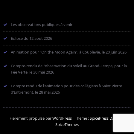
Les observations publiques à venir
Eclipse du 12 aout 2026
Animation pour “On the Moon Again”, à Coublevie, le 20 juin 2026
Compte-rendu de l’observation du soleil au Grand-Lemps, pour la
Fée Verte, le 30 mai 2026
Compte rendu de l’animation pour des collégiens à Saint Pierre
d’Entremont, le 28 mai 2026
Fièrement propulsé par
WordPress
| Thème :
SpicePress Dark
par
SpiceThemes