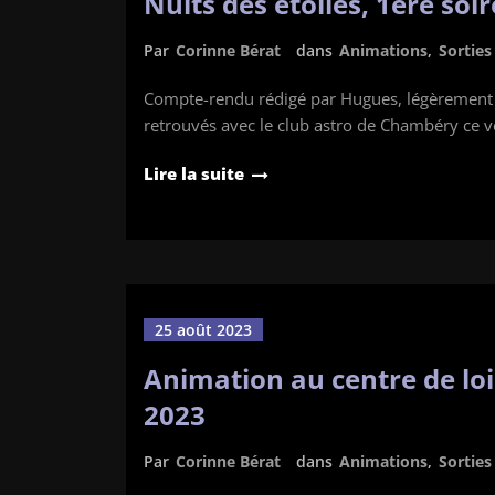
Nuits des étoiles, 1ere soi
Par
Corinne Bérat
dans
Animations
,
Sortie
Compte-rendu rédigé par Hugues, légèrement 
retrouvés avec le club astro de Chambéry ce 
Lire la suite
25 août 2023
Animation au centre de lois
2023
Par
Corinne Bérat
dans
Animations
,
Sortie