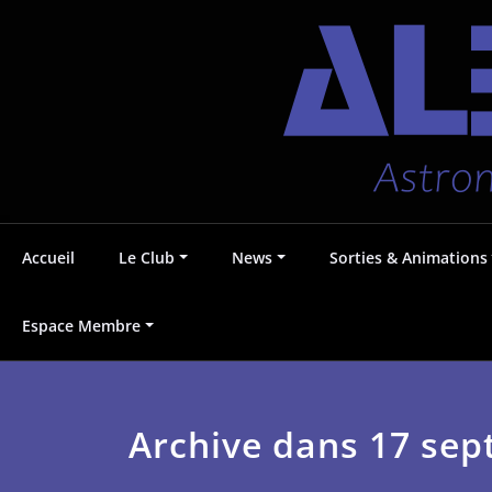
Aller
Accueil
Le Club
News
Sorties & Animations
au
contenu
Astronomie au Pays Voironnais
Albédo38
Espace Membre
Archive dans 17 se