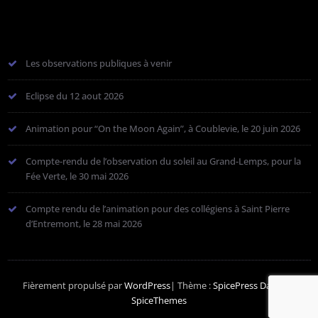
Les observations publiques à venir
Eclipse du 12 aout 2026
Animation pour “On the Moon Again”, à Coublevie, le 20 juin 2026
Compte-rendu de l’observation du soleil au Grand-Lemps, pour la
Fée Verte, le 30 mai 2026
Compte rendu de l’animation pour des collégiens à Saint Pierre
d’Entremont, le 28 mai 2026
Fièrement propulsé par
WordPress
| Thème :
SpicePress Dark
par
SpiceThemes