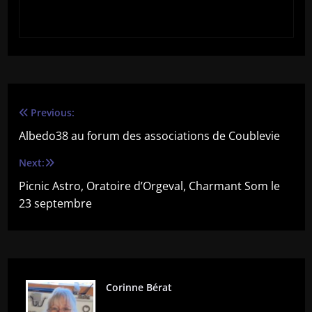
Previous:
Navigation
Albedo38 au forum des associations de Coublevie
de
Next:
l’article
Picnic Astro, Oratoire d’Orgeval, Charmant Som le
23 septembre
Corinne Bérat