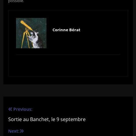
possible.
Corinne Bérat
Previous:
Navigation
Sortie au Banchet, le 9 septembre
de
Next: