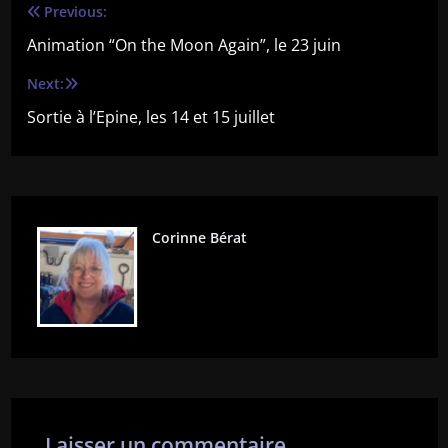
Previous:
Navigation
Animation “On the Moon Again”, le 23 juin
de
Next:
l’article
Sortie à l’Epine, les 14 et 15 juillet
Corinne Bérat
Laisser un commentaire