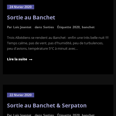
24 février 2020
Sortie au Banchet
Par
Loïc Jeantot
dans
Sorties
Étiquette
2020
,
banchet
Trois Albédiens se rendent au Banchet : enfin une très belle nuit !!!!
Temps calme, pas de vent, pas d'humidité, peu de turbulences,
peu d'avions, température 5°C à minuit avec…
Lire la suite
22 février 2020
Sortie au Banchet & Serpaton
Par
Loïc Jeantot
dans
Sorties
Étiquette
2020
,
banchet
,