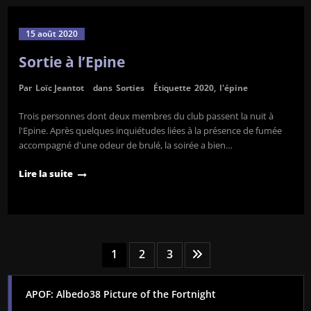
15 août 2020
Sortie à l’Epine
Par
Loïc Jeantot
dans
Sorties
Étiquette
2020
,
l'épine
Trois personnes dont deux membres du club passent la nuit à
l'Epine. Après quelques inquiétudes liées à la présence de fumée
accompagné d'une odeur de brulé, la soirée a bien…
Lire la suite
Pagination
1
2
3
des
APOF: Albedo38 Picture of the Fortnight