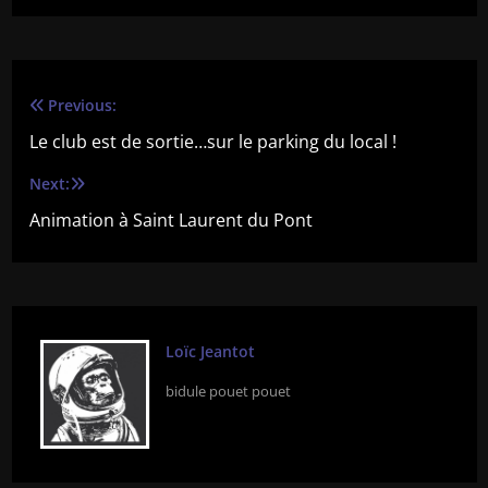
Previous:
Navigation
Le club est de sortie…sur le parking du local !
de
Next:
l’article
Animation à Saint Laurent du Pont
Loïc Jeantot
bidule pouet pouet