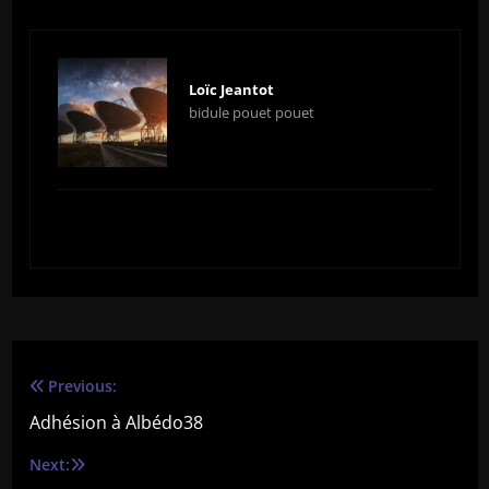
Loïc Jeantot
bidule pouet pouet
Previous:
Navigation
Adhésion à Albédo38
de
Next:
l’article