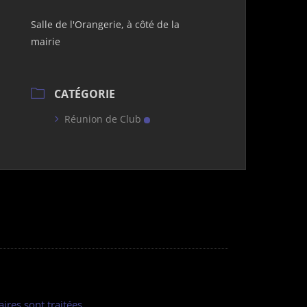
Salle de l'Orangerie, à côté de la
mairie
CATÉGORIE
Réunion de Club
ires sont traitées
.