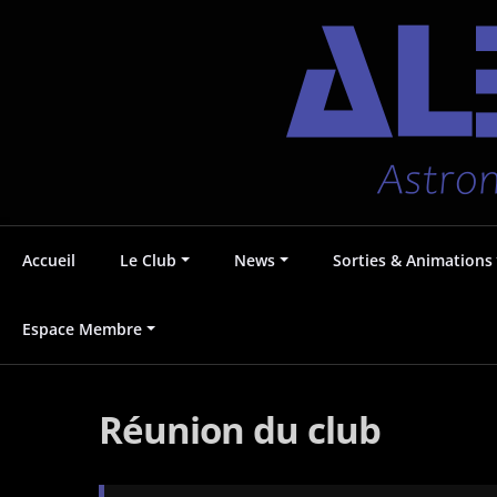
Aller
Accueil
Le Club
News
Sorties & Animations
au
contenu
Astronomie au Pays Voironnais
Albédo38
Espace Membre
Réunion du club