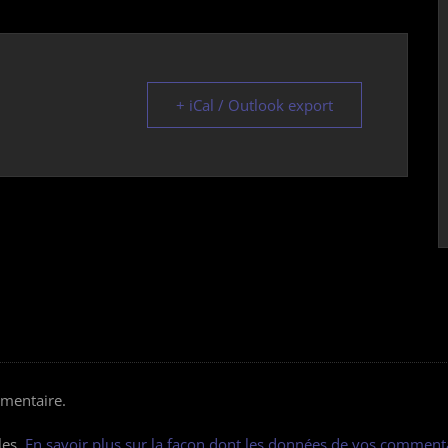
+ iCal / Outlook export
mentaire.
les.
En savoir plus sur la façon dont les données de vos commenta