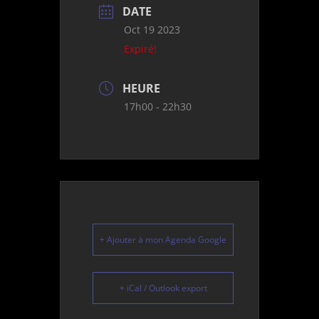
DATE
Oct 19 2023
Expiré!
HEURE
17h00 - 22h30
+ Ajouter à mon Agenda Google
+ iCal / Outlook export