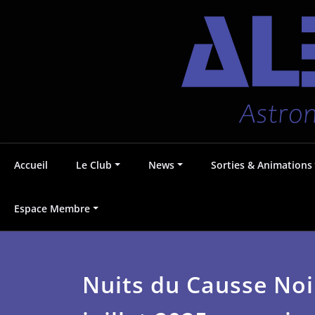
Aller
Accueil
Le Club
News
Sorties & Animations
au
contenu
Astronomie au Pays Voironnais
Albédo38
Espace Membre
Nuits du Causse Noi