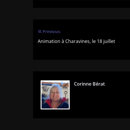
Previous:
Navigation
Animation à Charavines, le 18 juillet
de
l’article
Corinne Bérat