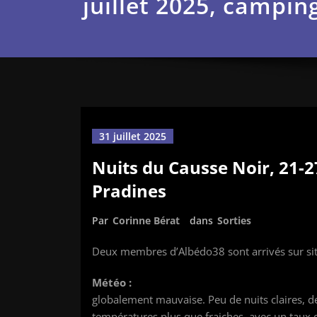
juillet 2025, campin
31 juillet 2025
Nuits du Causse Noir, 21-2
Pradines
Par
Corinne Bérat
dans
Sorties
Deux membres d’Albédo38 sont arrivés sur site
Météo :
globalement mauvaise. Peu de nuits claires, de
températures plus que fraiches, avec un taux 