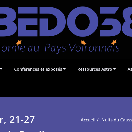
Conférences et exposés
Ressources Astro
A
r, 21-27
Accueil
Nuits du Causs