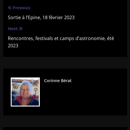
Previous:
Navigation
Sortie à l’Epine, 18 février 2023
de
Next:
l’article
Rencontres, festivals et camps d’astronomie, été
2023
Corinne Bérat