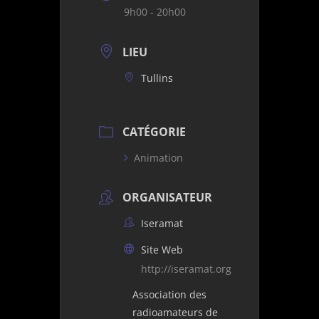
9h00 - 20h00
LIEU
Tullins
CATÉGORIE
Animation
ORGANISATEUR
Iseramat
Site Web
http://iseramat.org
Association des
radioamateurs de