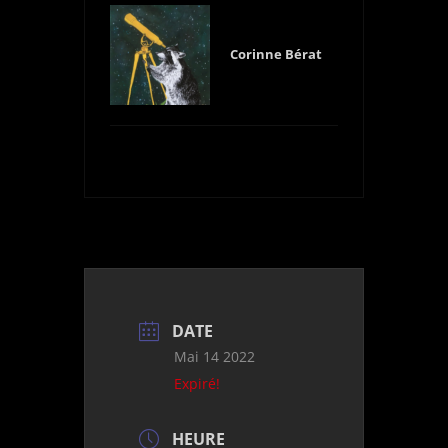
Corinne Bérat
DATE
Mai 14 2022
Expiré!
HEURE