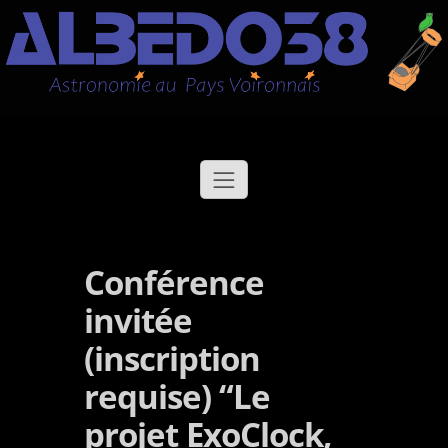
Aller
Albédo38
Astronomie au Pays Voironnais
au
contenu
Conférence
invitée
(inscription
requise) “Le
projet ExoClock,