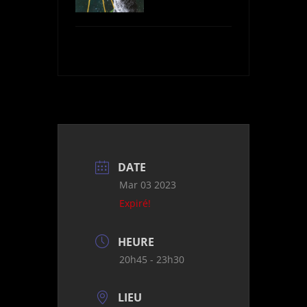
DATE
Mar 03 2023
Expiré!
HEURE
20h45 - 23h30
LIEU