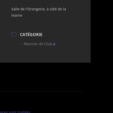
Salle de l'Orangerie, à côté de la
mairie
CATÉGORIE
Réunion de Club
ires sont traitées
.