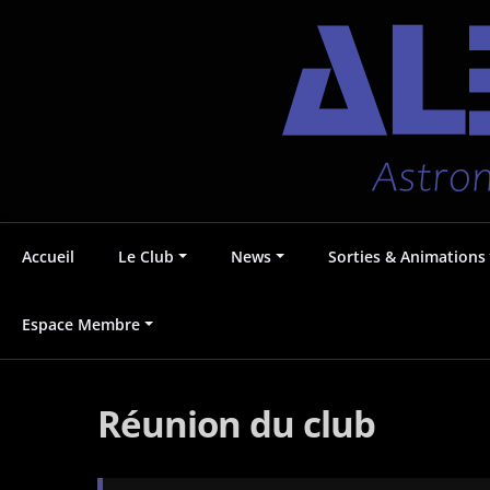
Aller
Accueil
Le Club
News
Sorties & Animations
au
contenu
Astronomie au Pays Voironnais
Albédo38
Espace Membre
Réunion du club