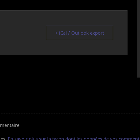
+ iCal / Outlook export
mentaire.
les.
En savoir plus sur la façon dont les données de vos commenta