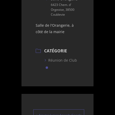
6423 Chem. d'
Orgeoise, 38500
Coublevie
Salle de l'Orangerie, à
côté de la mairie
CATÉGORIE
Réunion de Club