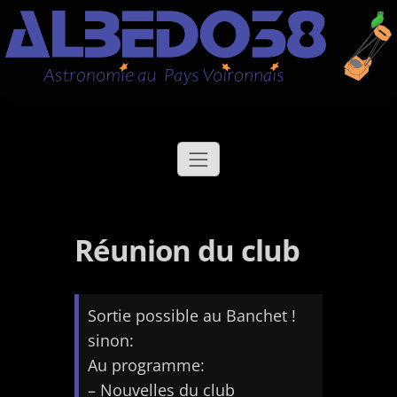
Aller
Albédo38
Astronomie au Pays Voironnais
au
contenu
Réunion du club
Sortie possible au Banchet !
sinon:
Au programme:
– Nouvelles du club