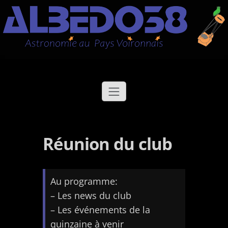
Aller
Albédo38
Astronomie au Pays Voironnais
au
contenu
Réunion du club
Au programme:
– Les news du club
– Les événements de la
quinzaine à venir