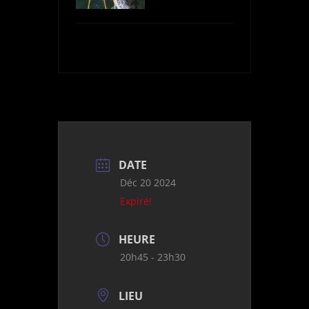
DATE
Déc 20 2024
Expiré!
HEURE
20h45 - 23h30
LIEU