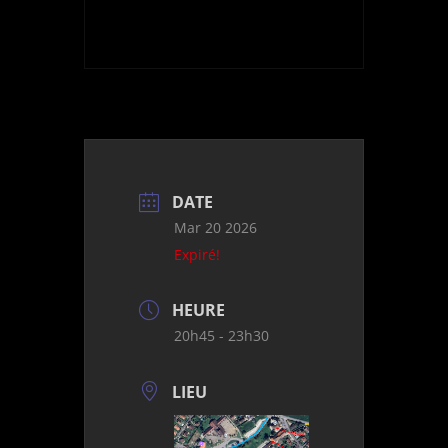
DATE
Mar 20 2026
Expiré!
HEURE
20h45 - 23h30
LIEU