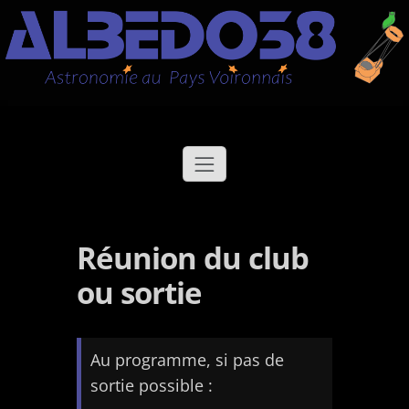
Aller
Albédo38
Astronomie au Pays Voironnais
au
contenu
Réunion du club
ou sortie
Au programme, si pas de
sortie possible :