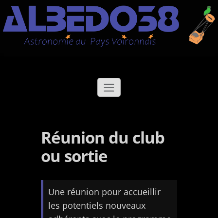
Aller
Albédo38
Astronomie au Pays Voironnais
au
contenu
Réunion du club
ou sortie
Une réunion pour accueillir
les potentiels nouveaux