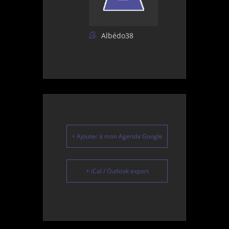
Albédo38
+ Ajouter à mon Agenda Google
+ iCal / Outlook export