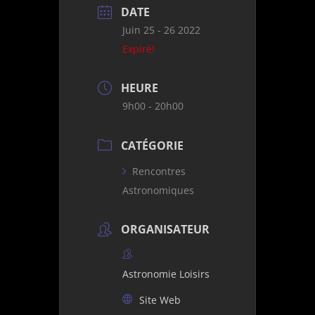
DATE
Juin 25 - 26 2022
Expiré!
HEURE
9h00 - 20h00
CATÉGORIE
Rencontres
Astronomiques
ORGANISATEUR
Astronomie Loisirs
Site Web