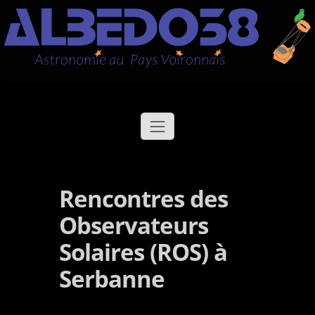
Aller
Albédo38
Astronomie au Pays Voironnais
au
contenu
Rencontres des
Observateurs
Solaires (ROS) à
Serbanne