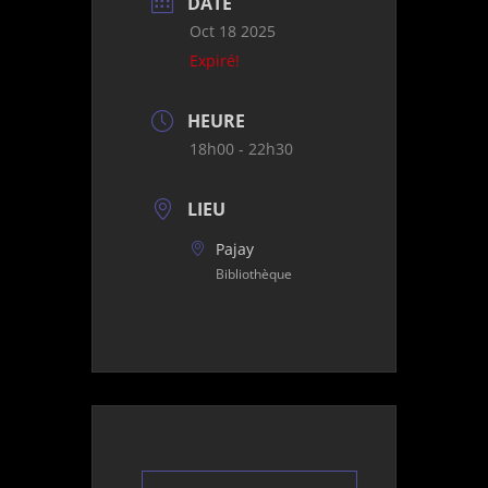
DATE
Oct 18 2025
Expiré!
HEURE
18h00 - 22h30
LIEU
Pajay
Bibliothèque