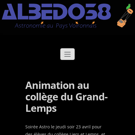
Aller
Albédo38
Astronomie au Pays Voironnais
au
contenu
Animation au
collège du Grand-
Lemps
Soirée Astro le jeudi soir 23 avril pour
des élèves du collège Liers et Lemps, et