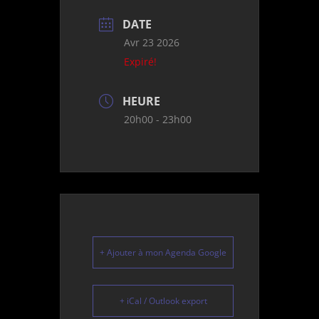
DATE
Avr 23 2026
Expiré!
HEURE
20h00 - 23h00
+ Ajouter à mon Agenda Google
+ iCal / Outlook export