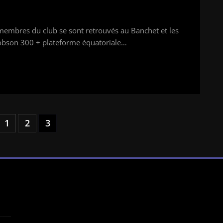
membres du club se sont retrouvés au Banchet et les
Dobson 300 + plateforme équatoriale…
1
2
3