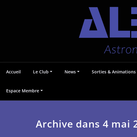
Aller
Accueil
Le Club
News
Sorties & Animations
au
contenu
Astronomie au Pays Voironnais
Albédo38
Espace Membre
Archive dans 4 mai 