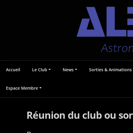
Aller
Accueil
Le Club
News
Sorties & Animations
au
contenu
Astronomie au Pays Voironnais
Albédo38
Espace Membre
Réunion du club ou sor