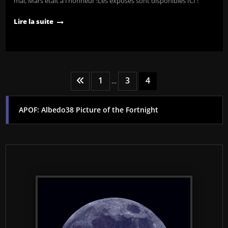
mai, Mars était à l'honneur !Les exposés sont disponibles ICI !
Lire la suite
Pagination
1
3
4
…
des
APOF: Albedo38 Picture of the Fortnight
publications